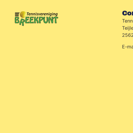
Co
Tenn
Teijl
2562
E-ma